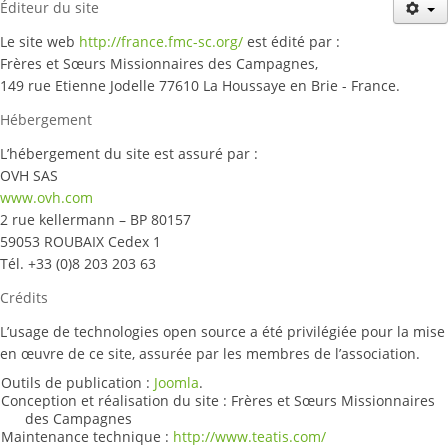
Historique
Éditeur du site
Actualités
Le site web
http://france.fmc-sc.org/
est édité par :
Frères et Sœurs Missionnaires des Campagnes,
Notre mission
149 rue Etienne Jodelle 77610 La Houssaye en Brie - France.
Où nous trouver ?
Hébergement
L’hébergement du site est assuré par :
Nous rejoindre
OVH SAS
www.ovh.com
Publications
2 rue kellermann – BP 80157
59053 ROUBAIX Cedex 1
Tél. +33 (0)8 203 203 63
Crédits
L’usage de technologies open source a été privilégiée pour la mise
en œuvre de ce site, assurée par les membres de l’association.
Outils de publication :
Joomla
.
Conception et réalisation du site :
Frères et Sœurs Missionnaires
des Campagnes
Maintenance technique :
http://www.teatis.com/