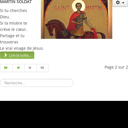
Historique
MARTIN SOLDAT
Si tu cherches
Actualités
Dieu,
Notre mission
Si la misère te
crève le cœur,
Où nous trouver ?
Partage et tu
trouveras
Nous rejoindre
Le vrai visage de Jésus.
Lire la suite...
Publications
Page 2 sur 2
Rechercher