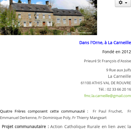
Historique
Actualités
Notre mission
Où nous trouver ?
Dans l'Orne, à La Carneille
Nous rejoindre
Fondé en 2012
Publications
Prieuré St François d'Assise
9 Rue aux Juifs
La Carneille
61100 ATHIS VAL DE ROUVRE
Tél. : 02 33 66 20 16
fmc.la.carneille@gmail.com
Quatre Frères composent cette communauté :
Fr Paul Fruchet,
Fr
Emmanuel Derkenne, Fr Dominique Poly, Fr Thierry Mangeart
Projet communautaire :
Action Catholique Rurale en lien avec la