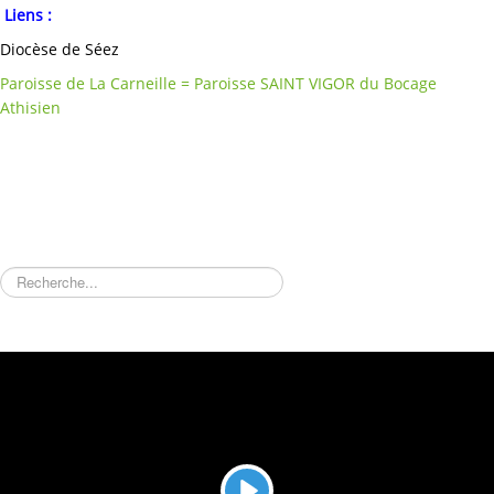
Liens :
Diocèse de Séez
Paroisse de La Carneille = Paroisse SAINT VIGOR du Bocage
Athisien
Rechercher